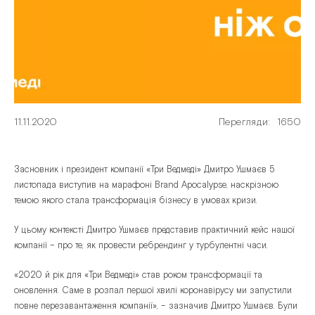
11.11.2020
Перегляди:
1650
Засновник і президент компанії «Три Ведмеді» Дмитро Ушмаєв 5
листопада виступив на марафоні Brand Apocalypse, наскрізною
темою якого стала трансформація бізнесу в умовах кризи.
У цьому контексті Дмитро Ушмаєв представив практичний кейс нашої
компанії – про те, як провести ребрендинг у турбулентні часи.
«2020 й рік для «Три Ведмеді» став роком трансформації та
оновлення. Саме в розпал першої хвилі коронавірусу ми запустили
повне перезавантаження компанії», – зазначив Дмитро Ушмаєв. Були