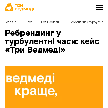
Головна
Блог
Події компанії
Ребрендинг у турбулентні ч
Ребрендинг у
турбулентні часи: кейс
«Три Ведмеді»