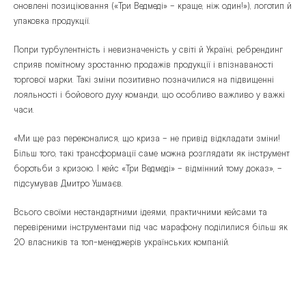
оновлені позиціювання («Три Ведмеді» – краще, ніж один!»), логотип й
упаковка продукції.
Попри турбулентність і невизначеність у світі й Україні, ребрендинг
сприяв помітному зростанню продажів продукції і впізнаваності
торгової марки. Такі зміни позитивно позначилися на підвищенні
лояльності і бойового духу команди, що особливо важливо у важкі
часи.
«Ми ще раз переконалися, що криза – не привід відкладати зміни!
Більш того, такі трансформації саме можна розглядати як інструмент
боротьби з кризою. І кейс «Три Ведмеді» – відмінний тому доказ», –
підсумував Дмитро Ушмаєв.
Всього своїми нестандартними ідеями, практичними кейсами та
перевіреними інструментами під час марафону поділилися більш як
20 власників та топ-менеджерів українських компаній.