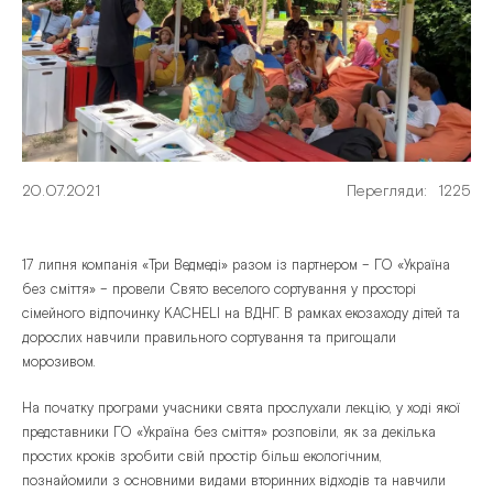
20.07.2021
Перегляди:
1225
17 липня компанія «Три Ведмеді» разом із партнером – ГО «Україна
без сміття» – провели Свято веселого сортування у просторі
сімейного відпочинку KACHELI на ВДНГ. В рамках екозаходу дітей та
дорослих навчили правильного сортування та пригощали
морозивом.
На початку програми учасники свята прослухали лекцію, у ході якої
представники ГО «Україна без сміття» розповіли, як за декілька
простих кроків зробити свій простір більш екологічним,
познайомили з основними видами вторинних відходів та навчили