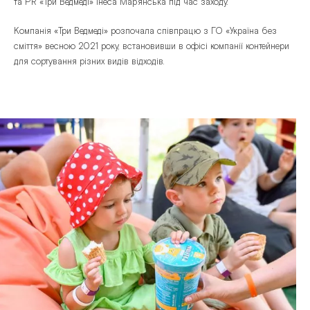
та PR «Три Ведмеді» Інеса Мар’янська під час заходу.
Компанія «Три Ведмеді» розпочала співпрацю з ГО «Україна без
сміття» весною 2021 року, встановивши в офісі компанії контейнери
для сортування різних видів відходів.