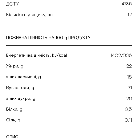
ДСТУ
4735
Кількість у ящику, шт.
12
ПОЖИВНА ЦІННІСТЬ НА 100 g ПРОДУКТУ
1402/336
Енергетична цінність, kJ/kcal
22
Жири, g
15
з них насичені, g
31
Вуглеводи, g
28
з них цукри, g
3,5
Білки, g
0,11
Cіль, g
ОПИС