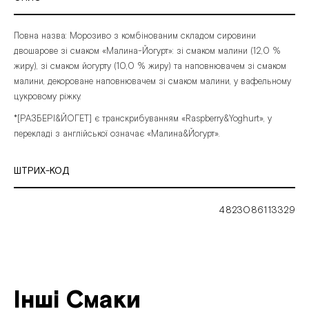
Повна
назва: Морозиво
з
комбінованим
складом
сировини
двошарове
зі
смаком
«Малина-Йогурт»:
зі
смаком
малини
(12,0
%
жиру),
зі
смаком
йогурту
(10,0
%
жиру)
та
наповнювачем
зі
смаком
малини,
декороване
наповнювачем
зі
смаком
малини,
у
вафельному
цукровому
ріжку.
*[РАЗБЕРІ&ЙОГЕТ]
є
транскрибуванням
«Raspberry&Yoghurt»,
у
перекладі
з
англійської
означає
«Малина&Йогурт».
ШТРИХ-КОД
4823086113329
Інші Смаки