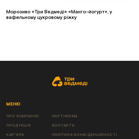
Морозиво «Три Ведмеді» «Манго-йогурт», у
вафельному цукровому ріжку
МЕНЮ
ПРО КОМПАНІЮ
ПАРТНЕРАМ
ПРОДУКЦІЯ
КОНТАКТИ
КАР'ЄРА
ПОЛІТИКА КОНФІДЕНЦІЙНОСТІ