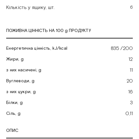
Кількість у ящику, шт.
6
ПОЖИВНА ЦІННІСТЬ НА 100 g ПРОДУКТУ
835 /200
Енергетична цінність, kJ/kcal
12
Жири, g
11
з них насичені, g
20
Вуглеводи, g
16
з них цукри, g
3
Білки, g
0,11
Cіль, g
ОПИС