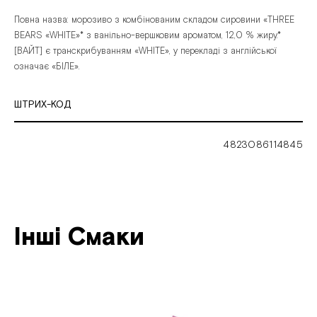
Повна
назва:
морозиво
з
комбінованим
складом
сировини
«THREE
BEARS
«WHITE»*
з
ванільно-вершковим
ароматом,
12,0
%
жиру.*
[ВАЙТ]
є
транскрибуванням
«WHITE»,
у
перекладі
з
англійської
означає
«БІЛЕ».
ШТРИХ-КОД
4823086114845
Інші Смаки