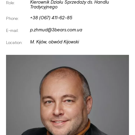
Kierownik Działu Sprzedaży ds. Handlu
Role:
Tradycyjnego
+38 (067) 411-62-85
Phone:
p.zhmud@3bears.com.ua
E-mail:
M. Kijów, obwód Kijowski
Location: