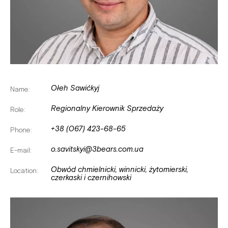
Ołeh Sawićkyj
Name:
Regionalny Kierownik Sprzedaży
Role:
+38 (067) 423-68-65
Phone:
o.savitskyi@3bears.com.ua
E-mail:
Obwód chmielnicki, winnicki, żytomierski,
Location:
czerkaski i czernihowski