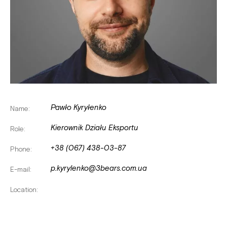
Pawło Kyryłenko
Name:
Kierownik Działu Eksportu
Role:
+38 (067) 438-03-87
Phone:
p.kyrylenko@3bears.com.ua
E-mail:
Location: