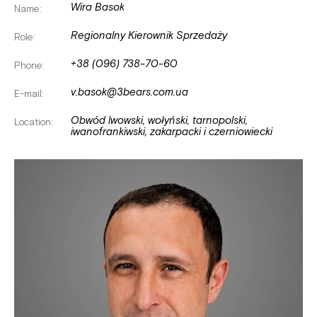
Wira Basok
Name:
Regionalny Kierownik Sprzedaży
Role:
+38 (096) 738-70-60
Phone:
v.basok@3bears.com.ua
E-mail:
Obwód lwowski, wołyński, tarnopolski,
Location:
iwanofrankiwski, zakarpacki i czerniowiecki