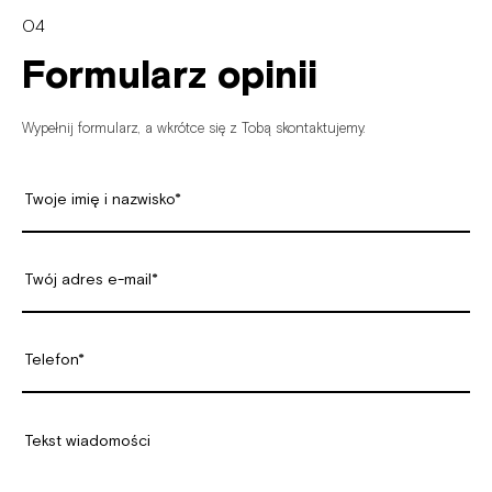
04
Formularz opinii
Wypełnij
formularz,
a
wkrótce
się
z
Tobą
skontaktujemy.