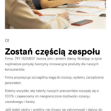
01
Zostań częścią zespołu
Firma
„TRY
VEDMEDI”
tworzą
silni
i
ambitni
liderzy.
Wcielając
w
życie
najśmielsze
pomysły,
tworzymy
innowacyjne
produkty
dla
naszych
konsumentów.
Firma
przywiązuje
szczególną
wagę
do
rozwoju
systemu
zarządzania
personelem.
Robimy
wszystko,
aby
talenty
naszych
pracowników
rozwijały
się
w
100%
i
zapewniamy
im
nieograniczone
możliwości
rozwoju
zawodowego
i
kariery.
Jeśli
jesteś
zdolny
i
ambitny,
nie
chcesz
się
zatrzymywać
i
dążysz
do