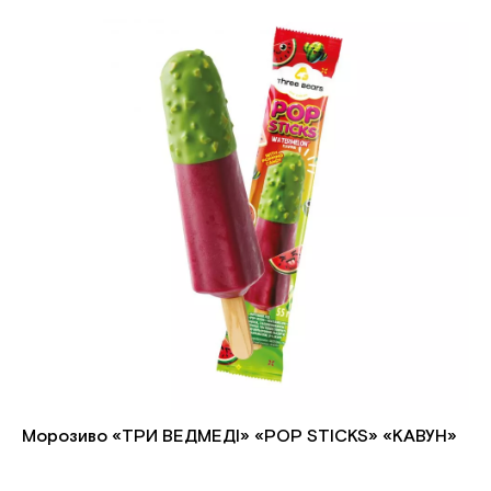
Морозиво «ТРИ ВЕДМЕДІ» «POP STICKS» «КАВУН»