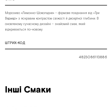
Морозиво
«Лимонно-Шоколадне» –
фірмове
поєднання
від
«Три
Ведмеді»
з
яскравим
контрастом
свіжості
й
десертної
глибини. В
оновленому
сучасному
дизайні
–
знайомий
смак,
який
відкривається
по-новому.
ШТРИХ-КОД
4823086113886
Інші Смаки