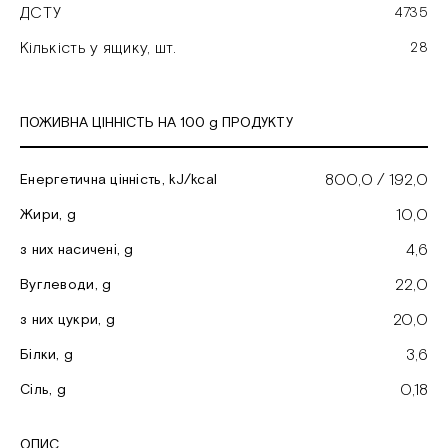
ДСТУ
4735
Кількість у ящику, шт.
28
ПОЖИВНА ЦІННІСТЬ НА 100 g ПРОДУКТУ
800,0 / 192,0
Енергетична цінність, kJ/kcal
10,0
Жири, g
4,6
з них насичені, g
22,0
Вуглеводи, g
20,0
з них цукри, g
3,6
Білки, g
0,18
Cіль, g
ОПИС